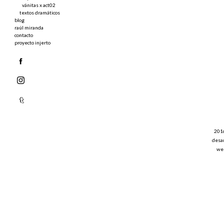
vánitas x act02
textos dramáticos
blog
raúl miranda
contacto
proyecto injerto
201
desar
web