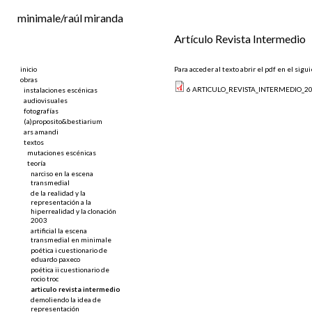
Ir al contenido principal
minimale/raúl miranda
Artículo Revista Intermedio
inicio
Para acceder al texto abrir el pdf en el sigu
obras
6 ARTICULO_REVISTA_INTERMEDIO_20
instalaciones escénicas
audiovisuales
fotografías
(a)proposito&bestiarium
ars amandi
textos
mutaciones escénicas
teoría
narciso en la escena
transmedial
de la realidad y la
representación a la
hiperrealidad y la clonación
2003
artificial la escena
transmedial en minimale
poética i cuestionario de
eduardo paxeco
poética ii cuestionario de
rocio troc
articulo revista intermedio
demoliendo la idea de
representación