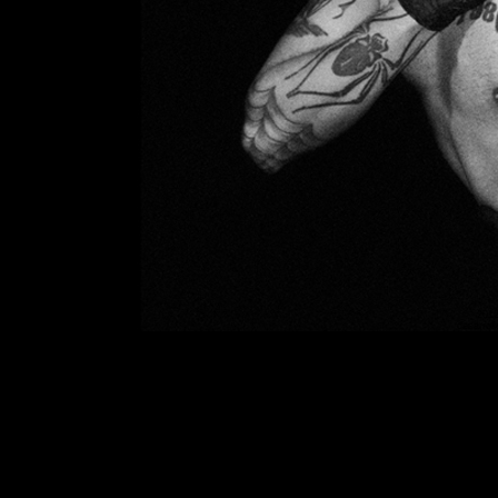
201
desarrol