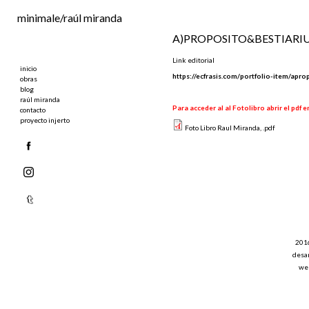
Ir al contenido principal
minimale/raúl miranda
A)PROPOSITO&BESTIARIU
Link editorial
inicio
https://ecfrasis.com/portfolio-item/apro
obras
blog
raúl miranda
Para acceder al al Fotolibro abrir el pdf e
contacto
proyecto injerto
Foto Libro Raul Miranda, .pdf
201
desar
web