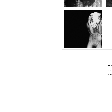
201
desar
web