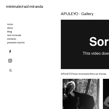
Ir al contenido principal
minimale/raúl miranda
APULEYO - Gallery
inicio
obras
blog
raúl miranda
contacto
proyecto injerto
APULEYO
from
minimale films
on
Vimeo
.