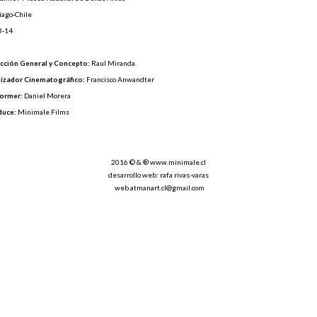
iago-Chile
3-14
cción General y Concepto:
Raul Miranda.
izador Cinematográfico:
Francisco Anwandter
former:
Daniel Morera
duce:
Minimale Films
2016 © & ®
www.minimale.cl
desarrollo web: rafa rivas-varas
web.atmanart.cl@gmail.com