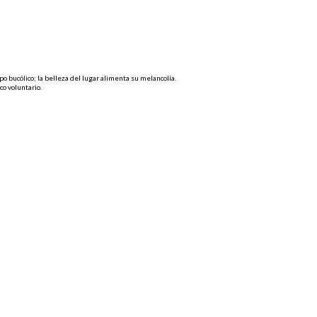
po bucólico; la belleza del lugar alimenta su melancolía.
co voluntario.