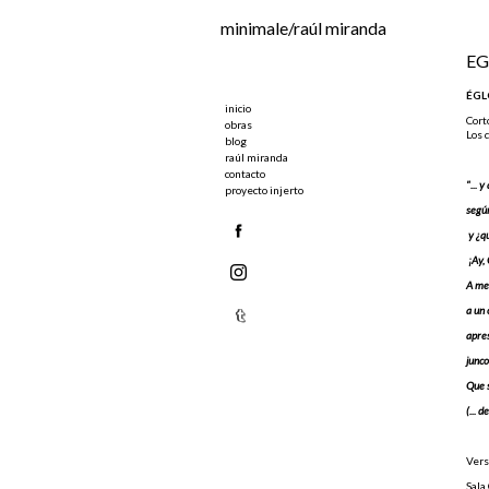
Ir al contenido principal
minimale/raúl miranda
EG
ÉGLO
inicio
Cort
obras
Los 
blog
raúl miranda
contacto
"... 
proyecto injerto
segú
y ¿q
¡Ay, 
A med
a un
apres
junco
Que s
(... 
Vers
Sala