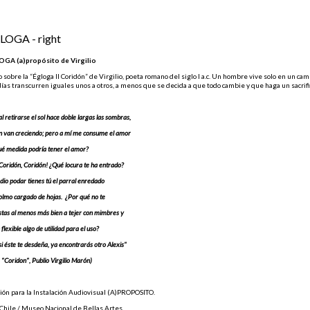
LOGA - right
GA (a)propósito de Virgilio
o sobre la “Égloga II Coridón” de Virgilio, poeta romano del siglo I a.c. Un hombre vive solo en un cam
días transcurren iguales unos a otros, a menos que se decida a que todo cambie y que haga un sacrifi
y al retirarse el sol hace doble largas las sombras,
n van creciendo; pero a mí me consume el amor
ué medida podría tener el amor?
Coridón, Coridón! ¿Qué locura te ha entrado?
io podar tienes tú el parral enredado
 olmo cargado de hojas. ¿Por qué no te
tas al menos más bien a tejer con mimbres y
 flexible algo de utilidad para el uso?
i éste te desdeña, ya encontrarás otro Alexis"
de "Coridon", Publio Virgilio Marón)
ión para la Instalación Audiovisual (A)PROPOSITO.
 Chile / Museo Nacional de Bellas Artes