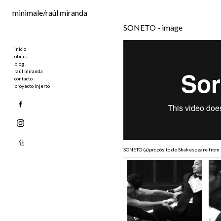
Ir al contenido principal
minimale/raúl miranda
SONETO - image
inicio
obras
blog
raúl miranda
contacto
proyecto injerto
SONETO (a)propósito de Shakespeare
from