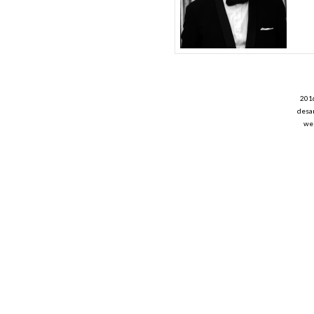
201
desar
web